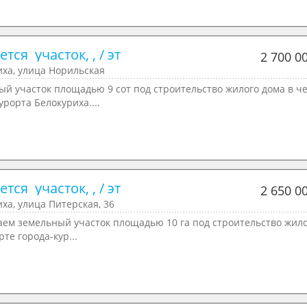
тся  участок, , / эт
2 700 0
иха, улица Норильская
ый участок площадью 9 сот под строительство жилого дома в ч
урорта Белокуриха....
тся  участок, , / эт
2 650 0
ха, улица Питерская, 36
аем земельный участок площадью 10 га под строительство жило
рте города-кур...