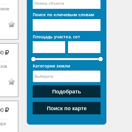
домов
Поиск по ключевым словам
Площадь участка, сот
00
Категория земли
ьзов
00
зре