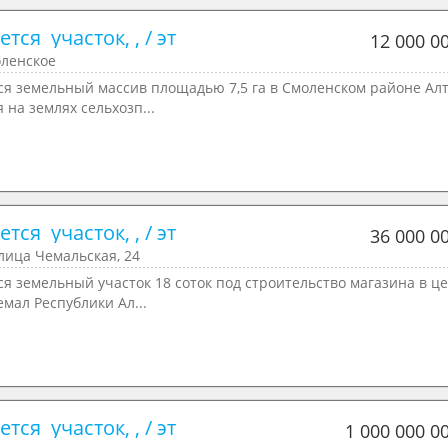
тся  участок, , / эт
12 000 0
оленское
ся земельный массив площадью 7,5 га в Смоленском районе Ал
я на землях сельхозп...
тся  участок, , / эт
36 000 0
лица Чемальская, 24
я земельный участок 18 соток под строительство магазина в ц
емал Республики Ал...
тся  участок, , / эт
1 000 000 0