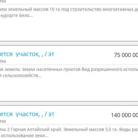
иха
аем земельный массив 10 га под строительство многоэтажных 
-курорте Бело...
тся  участок, , / эт
75 000 0
иха
ия земель: земли населенных пунктов Вид разрешенного испол
я сельскохозяйств...
тся  участок, , / эт
140 000 0
иха
ха 2 Горная Алтайский край. Земельный массив 5,5 га. Виды ра
использования земл...