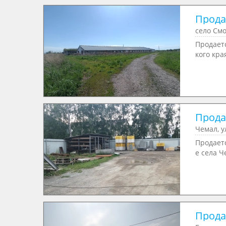
Продае
село См
Продает
кого кра
Продае
Чемал, у
Продаетс
е села Ч
Продае