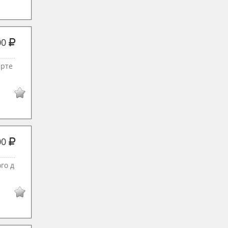
00
ерте
00
го д