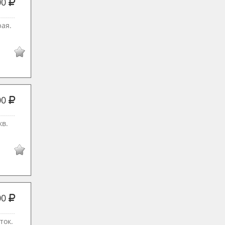
00
рая.
00
кв.
00
ток.