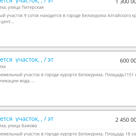
тся  участок, , / эт
1 300 0
ха, улица Питерская
й участок 9 соток находится в городе Белокуриха Алтайского к
цент...
тся  участок, , / эт
600 0
иха
емельный участок в городе-курорте Белокуриха. Площадь1151 
никации вода, ...
тся  участок, , / эт
2 450 0
ха, улица Бажова
емельный участок в городе-курорте Белокуриха. Площадь 18 со