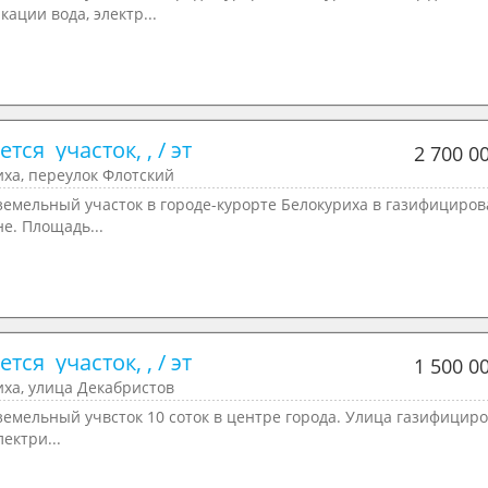
ации вода, электр...
тся  участок, , / эт
2 700 0
ха, переулок Флотский
земельный участок в городе-курорте Белокуриха в газифициро
е. Площадь...
тся  участок, , / эт
1 500 0
ха, улица Декабристов
земельный учвсток 10 соток в центре города. Улица газифицир
лектри...