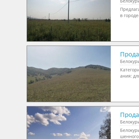
Белокур
Предлаг
в городе
Продае
Белокур
Категор
ания: дл
Продае
Белокур
Белокури
шенного 