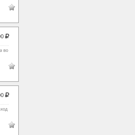
00
а во
00
аход