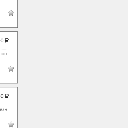
00
ванн
00
ован