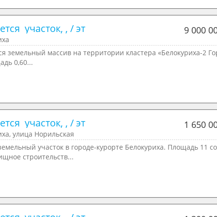
тся  участок, , / эт
9 000 0
иха
ся земельный массив на территории кластера «Белокуриха-2 Го
адь 0,60...
тся  участок, , / эт
1 650 0
иха, улица Норильская
емельный участок в городе-курорте Белокуриха. Площадь 11 со
щное строительств...