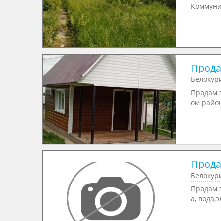
Коммуник
Продае
Белокури
Продам 
ом район
Продае
Белокури
Продам 
а, вода,э