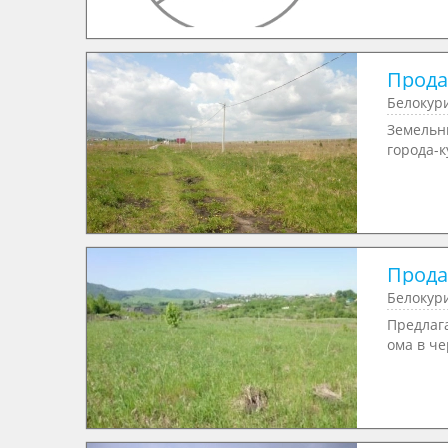
Продае
Белокур
Земельн
города-к
Продае
Белокури
Предлаг
ома в че