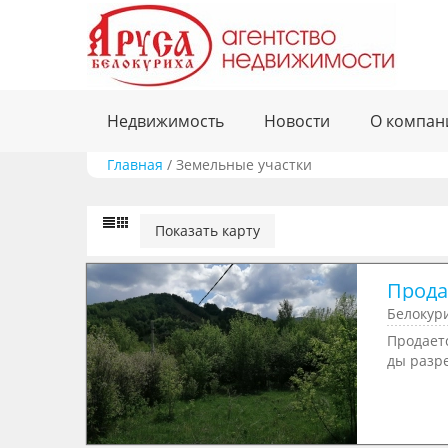
Недвижимость
Новости
О компан
Главная
/
Земельные участки
Показать карту
Продае
Белокур
Продаетс
ды разр