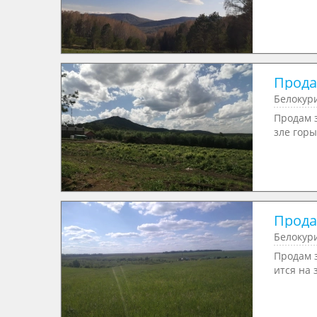
Продае
Белокури
Продам 
зле горы
Продае
Белокур
Продам 
ится на 