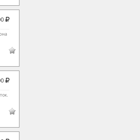
00
рна
00
ток.