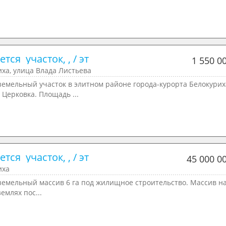
тся  участок, , / эт
1 550 0
ха, улица Влада Листьева
земельный участок в элитном районе города-курорта Белокурих
 Церковка. Площадь ...
тся  участок, , / эт
45 000 0
иха
земельный массив 6 га под жилищное строительство. Массив н
землях пос...