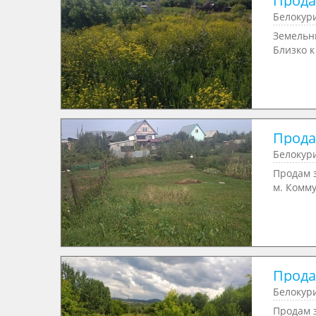
Продае
Белокури
Земельны
Близко к 
Продае
Белокур
Продам з
м. Комму
Продае
Белокури
Продам з