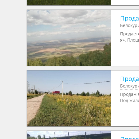
Продае
Белокур
Продает
я». Площ
Продае
Белокур
Продам з
Под жили