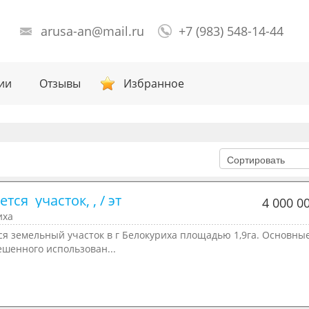
arusa-an@mail.ru
+7 (983) 548-14-44
ии
Отзывы
Избранное
тся  участок, , / эт
4 000 0
иха
я земельный участок в г Белокуриха площадью 1,9га. Основны
ешенного использован...